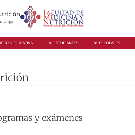
utrición
Durango
FERTA EDUCATIVA
ESTUDIANTES
ESCOLARES
rición
ogramas y exámenes