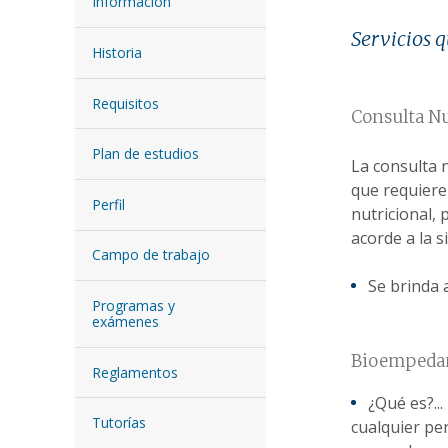
Información
Servicios q
Historia
Requisitos
Consulta Nu
Plan de estudios
La consulta n
que requiere
Perfil
nutricional,
acorde a la s
Campo de trabajo
Se brinda 
Programas y
exámenes
Bioempedan
Reglamentos
¿Qué es?..
Tutorías
cualquier per