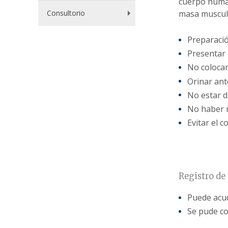
cuerpo human
Consultorio
masa muscula
Preparació
Presentar 
No colocar
Orinar ante
No estar d
No haber r
Evitar el 
Registro de
Puede acud
Se pude co