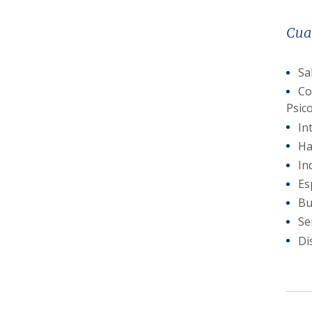
Cual
Sa
Co
Psico
In
Ha
In
Es
Bu
Se
Di