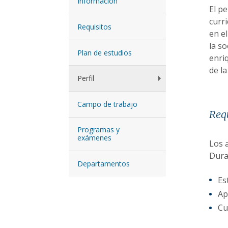
Información
El p
curri
Requisitos
en e
la s
Plan de estudios
enri
de la
Perfil
Campo de trabajo
Requ
Programas y
exámenes
Los 
Dura
Departamentos
Es
Ap
Cu