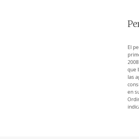
Pe
El p
prim
2008
que 
las 
cons
en s
Ordin
indic