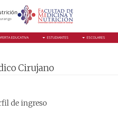
utrición
Durango
FERTA EDUCATIVA
ESTUDIANTES
ESCOLARES
dico Cirujano
rfil de ingreso